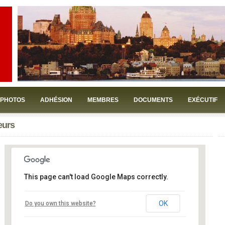
PHOTOS
ADHÉSION
MEMBRES
DOCUMENTS
EXÉCUTIF
eurs
This page can't load Google Maps correctly.
Noctem Artisans Brasseurs
OK
Do you own this website?
438 du Parvis - Québec
Événements