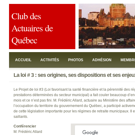
Club des
Actuaires de
Québec
ACCUEIL
ACTIVITÉS
PHOTOS
ADHÉSION
MEMBR
La loi # 3 : ses origines, ses dispositions et ses enjeu
JOINDRE
Le Projet de loi #3 (Loi favorisant la santé financière et la pérennité des ré
prestations déterminées du secteur municipal) a fait couler beaucoup d’en
mois et ce n’est pas fini. M. Frédéric Allard, actuaire au Ministère des affa
l’occupation du territoire du gouvernement du Québec, a participé activem
de cette législation importante pour les régimes de retraite municipaux. Il e
saillants.
Conférencier
M. Frédéric Allard