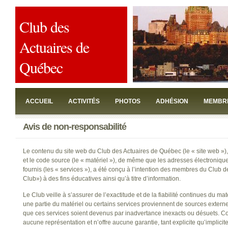
Club des
Actuaires de
Québec
ACCUEIL
ACTIVITÉS
PHOTOS
ADHÉSION
MEMBR
Avis de non-responsabilité
JOINDRE
Le contenu du site web du Club des Actuaires de Québec (le « site web »), 
et le code source (le « matériel »), de même que les adresses électroniques
fournis (les « services »), a été conçu à l’intention des membres du Club 
Club») à des fins éducatives ainsi qu’à titre d’information.
Le Club veille à s’assurer de l’exactitude et de la fiabilité continues du mat
une partie du matériel ou certains services proviennent de sources externes
que ces services soient devenus par inadvertance inexacts ou désuets. C
aucune représentation et n’offre aucune garantie, tant explicite qu’implicite